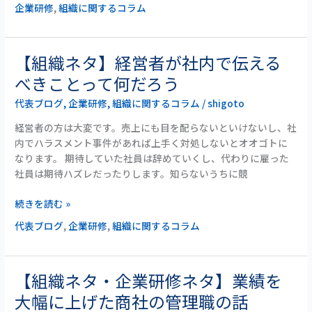
企業研修
,
組織に関するコラム
ー
ダ
ー
シ
【組織ネタ】経営者が社内で伝える
【組
ッ
織
べきことって何だろう
プ
ネ
を
代表ブログ
,
企業研修
,
組織に関するコラム
/
shigoto
タ】
身
経
経営者の方は大変です。売上にも目を配らないといけないし、社
に
営
内でハラスメント事件があれば上手く対処しないとオオゴトに
つ
者
なります。 期待していた社員は辞めていくし、代わりに雇った
け
が
社員は期待ハズレだったりします。知らないうちに競
る
社
方
内
続きを読む »
法
で
代表ブログ
,
企業研修
,
組織に関するコラム
伝
え
る
べ
【組織ネタ・企業研修ネタ】業績を
【組
き
織
大幅に上げた商社の管理職の話
こ
ネ