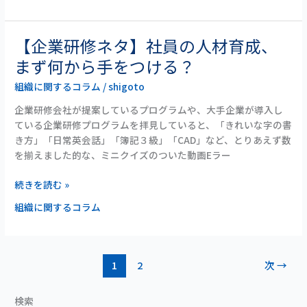
何
だ
ろ
【企業研修ネタ】社員の人材育成、
【企
う？
業
まず何から手をつける？
研
組織に関するコラム
/
shigoto
修
ネ
企業研修会社が提案しているプログラムや、大手企業が導入し
タ】
ている企業研修プログラムを拝見していると、「きれいな字の書
社
き方」「日常英会話」「簿記３級」「CAD」など、とりあえず数
員
を揃えました的な、ミニクイズのついた動画Eラー
の
人
続きを読む »
材
組織に関するコラム
育
成、
ま
ず
1
2
次
→
何
か
ら
検索