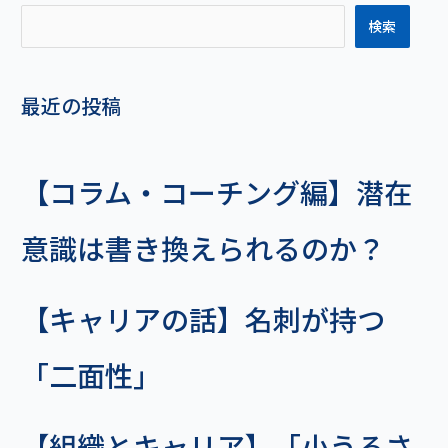
手
検索
を
つ
け
る？
最近の投稿
【コラム・コーチング編】潜在
意識は書き換えられるのか？
【キャリアの話】名刺が持つ
「二面性」
【組織とキャリア】「小うるさ