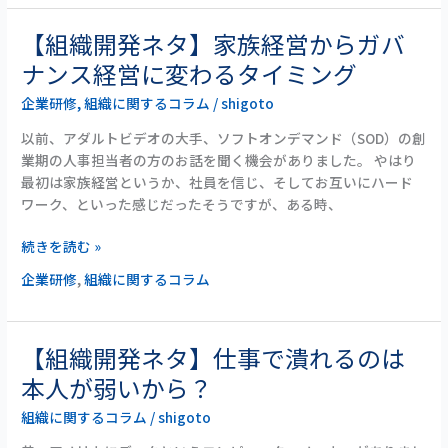
を
持
【組織開発ネタ】家族経営からガバ
【組
ち
織
ナンス経営に変わるタイミング
上
開
げ
企業研修
,
組織に関するコラム
/
shigoto
発
る
ネ
以前、アダルトビデオの大手、ソフトオンデマンド（SOD）の創
に
タ】
業期の人事担当者の方のお話を聞く機会がありました。 やはり
は
家
最初は家族経営というか、社員を信じ、そしてお互いにハード
族
ワーク、といった感じだったそうですが、ある時、
経
営
続きを読む »
か
企業研修
,
組織に関するコラム
ら
ガ
バ
ナ
【組織開発ネタ】仕事で潰れるのは
【組
ン
織
本人が弱いから？
ス
開
経
組織に関するコラム
/
shigoto
発
営
ネ