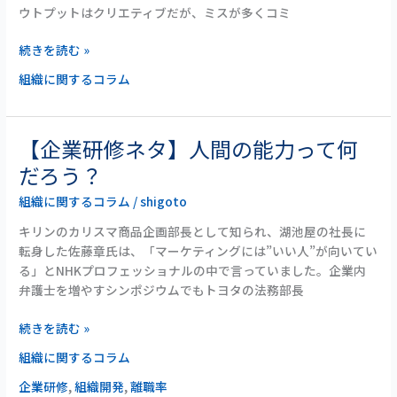
ス
理
ウトプットはクリエティブだが、ミスが多くコミ
耐
職
性
の
続きを読む »
は
話
組織に関するコラム
強
い
方
が
【企業研修ネタ】人間の能力って何
【企
良
業
だろう？
い
研
の
組織に関するコラム
/
shigoto
修
か？
ネ
キリンのカリスマ商品企画部長として知られ、湖池屋の社長に
タ】
転身した佐藤章氏は、「マーケティングには”いい人”が向いてい
人
る」とNHKプロフェッショナルの中で言っていました。企業内
間
弁護士を増やすシンポジウムでもトヨタの法務部長
の
能
続きを読む »
力
組織に関するコラム
っ
て
企業研修
,
組織開発
,
離職率