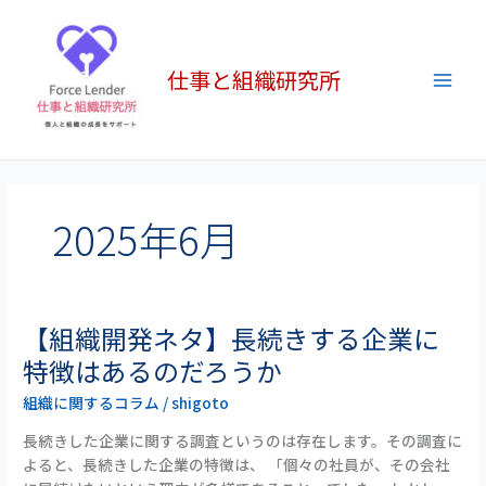
内
Main
容
Men
を
仕事と組織研究所
ス
キ
ッ
プ
2025年6月
【組織開発ネタ】長続きする企業に
【組
織
特徴はあるのだろうか
開
組織に関するコラム
/
shigoto
発
ネ
長続きした企業に関する調査というのは存在します。その調査に
タ】
よると、長続きした企業の特徴は、 「個々の社員が、その会社
長