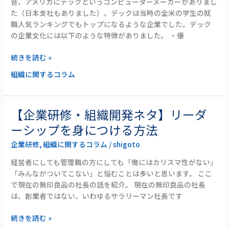
昔、アメリカにデックというコンピューターメーカーがありまし
に
タ】
た（日本支社もありました）。デックは当時の全米の学生の就
変
仕
職人気ランキングでもトップになるような企業でした。デック
わ
事
の企業文化には以下のような特徴がありました。 ・優
る
で
タ
潰
続きを読む »
イ
れ
ミ
組織に関するコラム
る
ン
の
グ
は
本
【企業研修・組織開発ネタ】リーダ
【企
人
業
ーシップを身につける方法
が
研
弱
企業研修
,
組織に関するコラム
/
shigoto
修・
い
組
経営者にしても管理職の方にしても「俺にはカリスマ性がない」
か
織
「みんながついてこない」と悩むことは多いと思います。 ここ
ら？
開
で現在の無印良品の社長の話を紹介。 現在の無印良品の社長
発
は、創業者ではない、いわゆるサラリーマン社長です
ネ
タ】
続きを読む »
リ