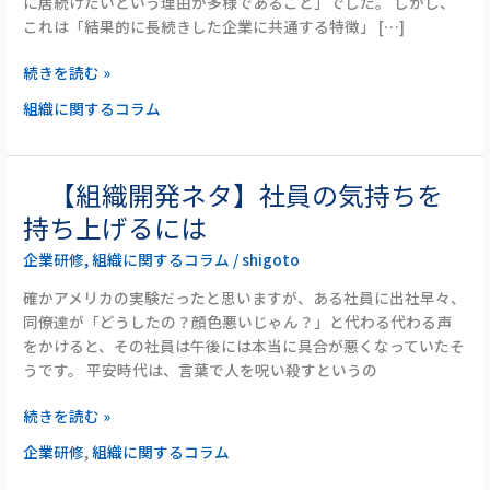
に居続けたいという理由が多様であること」でした。 しかし、
続
これは「結果的に長続きした企業に共通する特徴」 […]
き
す
続きを読む »
る
組織に関するコラム
企
業
に
特
【組織開発ネタ】社員の気持ちを
徴
【組
持ち上げるには
は
織
あ
企業研修
,
組織に関するコラム
/
shigoto
開
る
発
確かアメリカの実験だったと思いますが、ある社員に出社早々、
の
ネ
同僚達が「どうしたの？顔色悪いじゃん？」と代わる代わる声
だ
タ】
をかけると、その社員は午後には本当に具合が悪くなっていたそ
ろ
社
うです。 平安時代は、言葉で人を呪い殺すというの
う
員
か
の
続きを読む »
気
企業研修
,
組織に関するコラム
持
ち