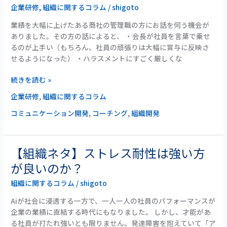
と
企業研修
,
組織に関するコラム
/
shigoto
タ・
っ
企
業績を大幅に上げたある商社の管理職の方にお話を伺う機会が
て
業
ありました。その方の話によると、 ・会長が社員を言葉で乗せ
何
研
るのが上手い（もちろん、社員の頑張りは大幅に賞与に反映さ
だ
修
せるようになった） ・ハラスメントにすごく厳しくな
ろ
ネ
う
タ】
続きを読む »
業
企業研修
,
組織に関するコラム
績
を
コミュニケーション開発
,
コーチング
,
組織開発
大
幅
に
【組織ネタ】ストレス耐性は強い方
【組
上
織
が良いのか？
げ
ネ
た
組織に関するコラム
/
shigoto
タ】
商
ス
社
Aiが社会に浸透する一方で、一人一人の社員のパフォーマンスが
ト
の
企業の業績に直結する時代にもなりました。 しかし、才能があ
レ
管
る社員が打たれ強いとも限りません。発達障害を抱えていて「ア