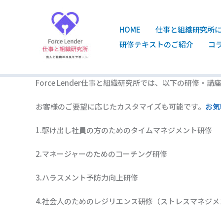
内
容
を
HOME
仕事と組織研究所
ス
研修テキストのご紹介
コ
キ
ッ
プ
Force Lender仕事と組織研究所では、以下の研修・
お客様のご要望に応じたカスタマイズも可能です。
お気
1.駆け出し社員の方のためのタイムマネジメント研修
2.マネージャーのためのコーチング研修
3.ハラスメント予防力向上研修
4.社会人のためのレジリエンス研修（ストレスマネジ