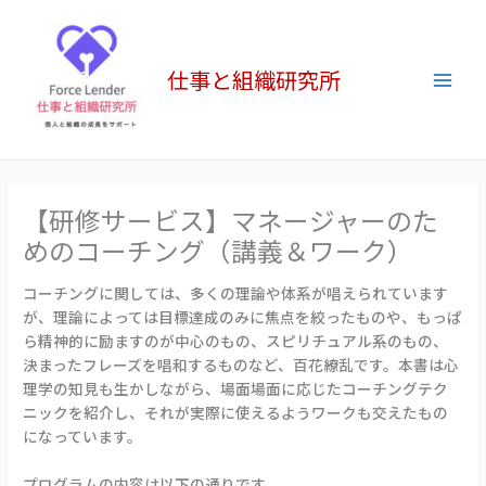
内
Main
容
Men
を
仕事と組織研究所
ス
キ
ッ
プ
【研修サービス】マネージャーのた
めのコーチング（講義＆ワーク）
コーチングに関しては、多くの理論や体系が唱えられています
が、理論によっては目標達成のみに焦点を絞ったものや、もっぱ
ら精神的に励ますのが中心のもの、スピリチュアル系のもの、
決まったフレーズを唱和するものなど、百花繚乱です。本書は心
理学の知見も生かしながら、場面場面に応じたコーチングテク
ニックを紹介し、それが実際に使えるようワークも交えたもの
になっています。
プログラムの内容は以下の通りです。