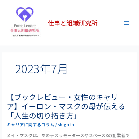
内
Main
容
Men
を
仕事と組織研究所
ス
キ
ッ
プ
2023年7月
【ブックレビュー・女性のキャリ
【ブ
ッ
ア】イーロン・マスクの母が伝える
ク
「人生の切り拓き方」
レ
ビ
キャリアに関するコラム
/
shigoto
ュ
メイ・マスクは、あのテスラモータースやスペースXの創業者で
ー・