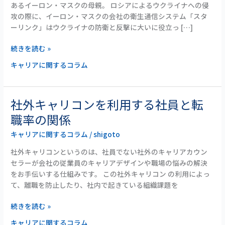
あるイーロン・マスクの母親。 ロシアによるウクライナへの侵
女
攻の際に、イーロン・マスクの会社の衛生通信システム「スタ
性
ーリンク」はウクライナの防衛と反撃に大いに役立っ […]
の
キ
続きを読む »
ャ
リ
キャリアに関するコラム
ア】
イ
ー
社外キャリコンを利用する社員と転
社
ロ
外
職率の関係
ン・
キ
マ
キャリアに関するコラム
/
shigoto
ャ
ス
リ
ク
社外キャリコンというのは、社員でない社外のキャリアカウン
コ
の
セラーが会社の従業員のキャリアデザインや職場の悩みの解決
ン
母
をお手伝いする仕組みです。 この社外キャリコン の利用によっ
を
が
て、離職を防止したり、社内で起きている組織課題を
利
伝
用
え
続きを読む »
す
る
キャリアに関するコラム
る