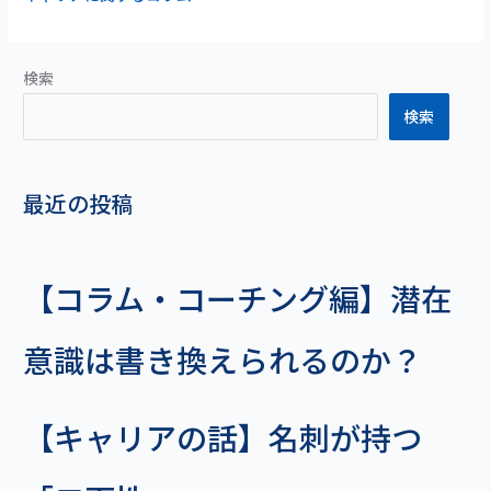
「人
社
生
員
の
と
検索
切
転
り
検索
職
拓
率
き
の
方」
関
最近の投稿
係
【コラム・コーチング編】潜在
意識は書き換えられるのか？
【キャリアの話】名刺が持つ