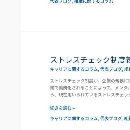
代表ブログ
,
組織に関するコラム
む
難
題
ストレスチェック制度
ス
ト
キャリアに関するコラム
,
代表ブログ
,
組
レ
ス
ストレスチェック制度が、企業の規模に
チ
業で義務化されることによって、メンタル
ェ
ら、現在用いられているストレスチェッ
ッ
ク
続きを読む »
制
キャリアに関するコラム
,
代表ブログ
,
組
度
義