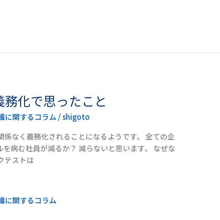
義務化で思ったこと
織に関するコラム
/
shigoto
関係なく義務化されることになるようです。 全ての企
を病む社員が減るか？ 減らないと思います。 なぜな
クテストは
織に関するコラム