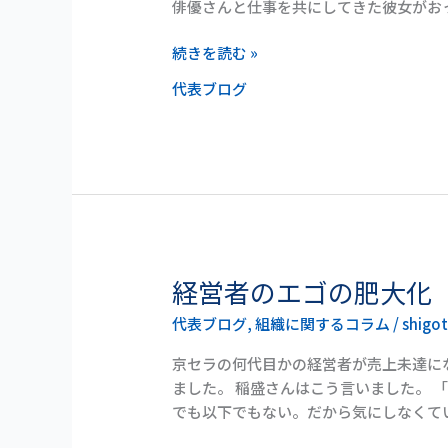
物
俳優さんと仕事を共にしてきた彼女がお
と
自
続きを読む »
分
代表ブログ
の
世
界
経営者のエゴの肥大化
経
営
代表ブログ
,
組織に関するコラム
/
shigo
者
の
京セラの何代目かの経営者が売上未達に
エ
ました。 稲盛さんはこう言いました。 
ゴ
でも以下でもない。だから気にしなくて
の