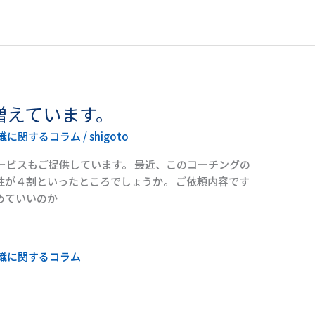
増えています。
織に関するコラム
/
shigoto
ービスもご提供しています。 最近、このコーチングの
性が４割といったところでしょうか。 ご依頼内容です
めていいのか
織に関するコラム