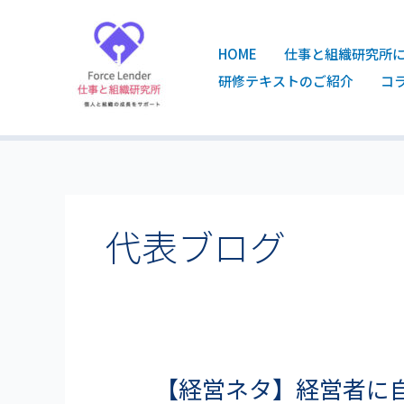
内
容
を
HOME
仕事と組織研究所
ス
研修テキストのご紹介
コ
キ
ッ
プ
代表ブログ
【経営ネタ】経営者に
【経