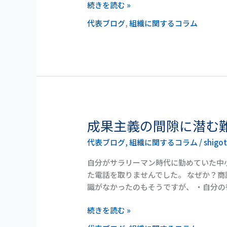
肥
続きを読む »
大
代表ブログ
,
組織に関するコラム
化
成果主義の間隙に潜む
成
果
代表ブログ
,
組織に関するコラム
/
shigo
主
義
自分がサラリーマン時代に勤めていた中
の
た電話を取りませんでした。 なぜか？
間
識がなかったのもそうですが、 ・自分の
隙
に
続きを読む »
潜