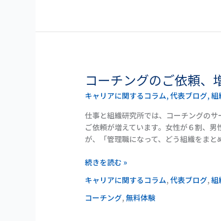
務
化
で
思
っ
た
コーチングのご依頼、
コ
こ
ー
と
キャリアに関するコラム
,
代表ブログ
,
組
チ
ン
仕事と組織研究所では、コーチングのサ
グ
ご依頼が増えています。女性が６割、男
の
が、「管理職になって、どう組織をまと
ご
依
続きを読む »
頼、
キャリアに関するコラム
,
代表ブログ
,
組
増
え
コーチング
,
無料体験
て
い