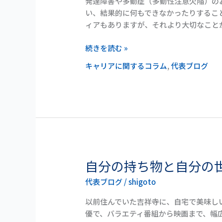
発達障害や多動症（多動性注意欠陥）の
ろ
の
い、結果的に何もできなかったりするこ
う
効
ィアもありますが、それより大切なこと
用
続きを読む »
キャリアに関するコラム
,
代表ブログ
自分の持ち物と自分の
自
分
代表ブログ
/
shigoto
の
持
以前住んでいた吉祥寺に、自宅で美味し
ち
優で、バラエティ番組から映画まで、幅