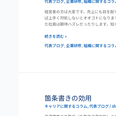
代表ブログ
,
企業研修
,
組織に関するコラ
タ】
経
経営者の方は大変です。売上にも目を配
営
ば上手く対処しないとオオゴトになりま
者
た社員は期待ハズレだったりします。知
が
社
続きを読む »
内
で
代表ブログ
,
企業研修
,
組織に関するコラ
伝
え
る
べ
き
こ
と
っ
箇条書きの効用
箇
て
条
キャリアに関するコラム
,
代表ブログ
/
s
何
書
だ
き