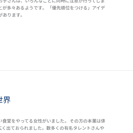
お子さんは、いろんなことに同時に注意が行ってしま
とが多々あるようです。 「優先順位をつける」アイデ
があります。
世界
い食堂をやってる女性がいました。 その方の本業は俳
広く出ておられました。数多くの有名タレントさんや