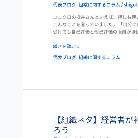
営
代表ブログ
,
組織に関するコラム
/
shigo
ネ
タ】
ユニクロの柳井さんといえば、押しも押
経
こんなことを言っていました。 「自分
営
受けても自己評価と他己評価の乖離がほぼ
者
に
続きを読む »
自
代表ブログ
,
組織に関するコラム
己
分
析
が
必
要
な
理
【組織ネタ】経営者が
【組
由
織
ろう
ネ