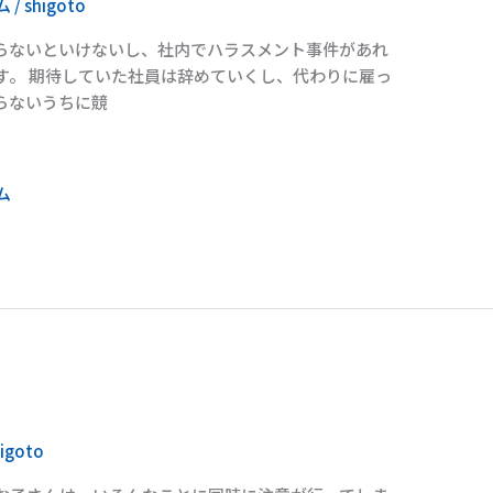
ム
/
shigoto
らないといけないし、社内でハラスメント事件があれ
す。 期待していた社員は辞めていくし、代わりに雇っ
らないうちに競
ム
higoto