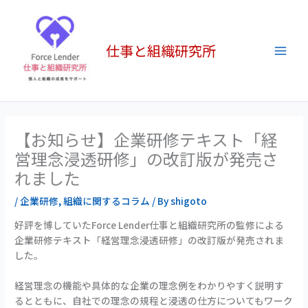
内
Main
容
Men
を
仕事と組織研究所
ス
キ
ッ
プ
【お知らせ】企業研修テキスト「経
営理念浸透研修」の改訂版が発売さ
れました
/
企業研修
,
組織に関するコラム
/ By
shigoto
好評を博していたForce Lender仕事と組織研究所の監修による
企業研修テキスト「経営理念浸透研修」の改訂版が発売されま
した。
経営理念の機能や具体的な企業の理念例をわかりやすく説明す
るとともに、自社での理念の規程と浸透の仕方についてもワーク