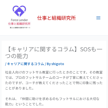
内
Main
容
Men
を
仕事と組織研究所
ス
キ
ッ
プ
【キャリアに関するコラム】SOSも一
つの能力
/
キャリアに関するコラム
/ By
shigoto
社会人向けのフットサル教室に行ったときのことです。その教室
では、プロのフットサルチームのコーチが丁寧に教えてくださっ
たのですが、コーチが教えてくださったことで特に印象に残った
ことがありました。
それは、「仲間に助けを求めるのもフットサルにおける大切な
能力」ということでした。