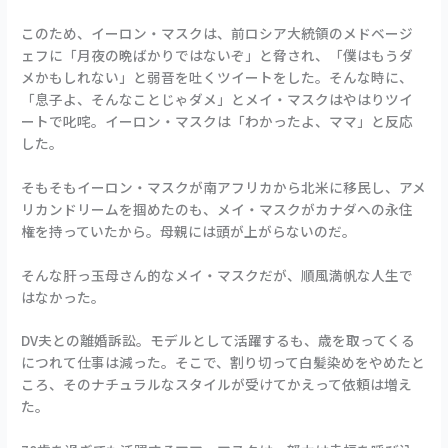
このため、イーロン・マスクは、前ロシア大統領のメドベージ
ェフに「月夜の晩ばかりではないぞ」と脅され、「僕はもうダ
メかもしれない」と弱音を吐くツイートをした。そんな時に、
「息子よ、そんなことじゃダメ」とメイ・マスクはやはりツイ
ートで叱咤。イーロン・マスクは「わかったよ、ママ」と反応
した。
そもそもイーロン・マスクが南アフリカから北米に移民し、アメ
リカンドリームを掴めたのも、メイ・マスクがカナダへの永住
権を持っていたから。母親には頭が上がらないのだ。
そんな肝っ玉母さん的なメイ・マスクだが、順風満帆な人生で
はなかった。
DV夫との離婚訴訟。モデルとして活躍するも、歳を取ってくる
につれて仕事は減った。そこで、割り切って白髪染めをやめたと
ころ、そのナチュラルなスタイルが受けてかえって依頼は増え
た。