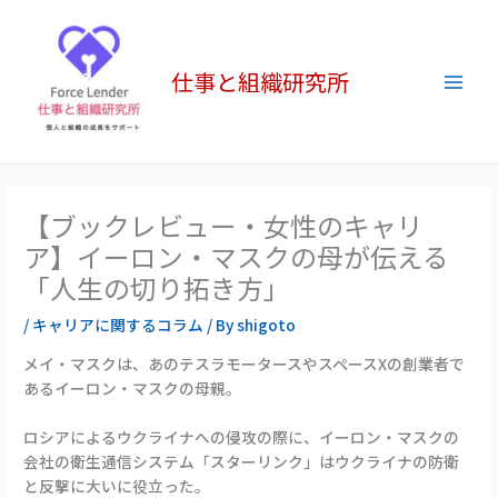
内
Main
容
Men
を
仕事と組織研究所
ス
キ
ッ
プ
【ブックレビュー・女性のキャリ
ア】イーロン・マスクの母が伝える
「人生の切り拓き方」
/
キャリアに関するコラム
/ By
shigoto
メイ・マスクは、あのテスラモータースやスペースXの創業者で
あるイーロン・マスクの母親。
ロシアによるウクライナへの侵攻の際に、イーロン・マスクの
会社の衛生通信システム「スターリンク」はウクライナの防衛
と反撃に大いに役立った。