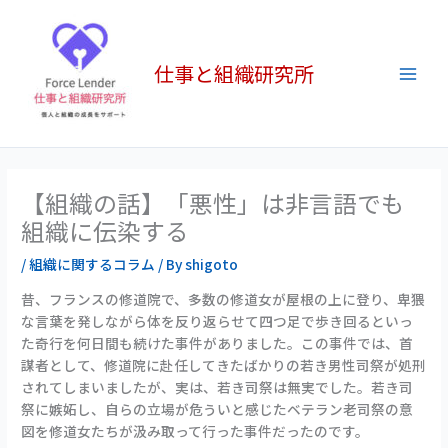
内
Main
容
Men
を
仕事と組織研究所
ス
キ
ッ
プ
【組織の話】「悪性」は非言語でも
組織に伝染する
/
組織に関するコラム
/ By
shigoto
昔、フランスの修道院で、多数の修道女が屋根の上に登り、卑猥
な言葉を発しながら体を反り返らせて四つ足で歩き回るといっ
た奇行を何日間も続けた事件がありました。この事件では、首
謀者として、修道院に赴任してきたばかりの若き男性司祭が処刑
されてしまいましたが、実は、若き司祭は無実でした。若き司
祭に嫉妬し、自らの立場が危ういと感じたベテラン老司祭の意
図を修道女たちが汲み取って行った事件だったのです。