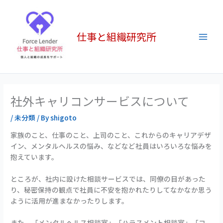
内
Main
容
Men
を
仕事と組織研究所
ス
キ
ッ
プ
社外キャリコンサービスについて
/
未分類
/ By
shigoto
家族のこと、仕事のこと、上司のこと、これからのキャリアデザ
イン、メンタルヘルスの悩み、などなど社員はいろいろな悩みを
抱えています。
ところが、社内に設けた相談サービスでは、同僚の目があった
り、秘密保持の観点で社員に不安を抱かれたりしてなかなか思う
ように活用が進まなかったりします。
また、「メンタルヘルス相談室」「ハラスメント相談室」「コ