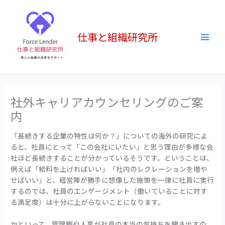
内
Main
容
Men
を
仕事と組織研究所
ス
キ
ッ
プ
社外キャリアカウンセリングのご案
内
「長続きする企業の特性は何か？」についての海外の研究によ
ると、社員にとって「この会社にいたい」と思う理由が多様な会
社ほど長続きすることが分かっているそうです。ということは、
例えば「給料を上げればいい」「社内のレクレーションを増や
せばいい」と、経営陣が勝手に想像した施策を一律に社員に実行
するのでは、社員のエンゲージメント（働いていることに対す
る満足度）は十分に上がらないことになります。
かといって、管理職や人事が社員の本当の気持ちを聞き出すの