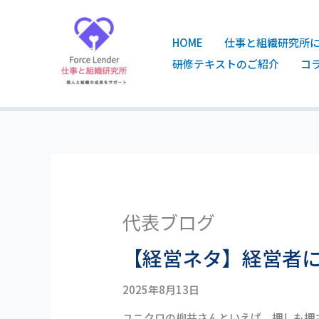
内
容
を
HOME
仕事と組織研究所
ス
研修テキストのご紹介
コ
キ
ッ
プ
代表ブログ
【経営ネタ】経営者
2025年8月13日
ユニクロの柳井さんといえば、押しも押