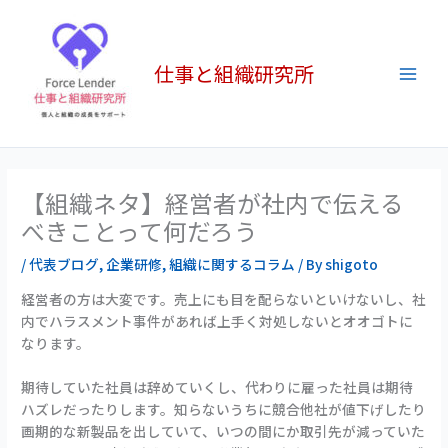
内
Main
容
Men
を
仕事と組織研究所
ス
キ
ッ
プ
【組織ネタ】経営者が社内で伝える
べきことって何だろう
/
代表ブログ
,
企業研修
,
組織に関するコラム
/ By
shigoto
経営者の方は大変です。売上にも目を配らないといけないし、社
内でハラスメント事件があれば上手く対処しないとオオゴトに
なります。
期待していた社員は辞めていくし、代わりに雇った社員は期待
ハズレだったりします。知らないうちに競合他社が値下げしたり
画期的な新製品を出していて、いつの間にか取引先が減っていた