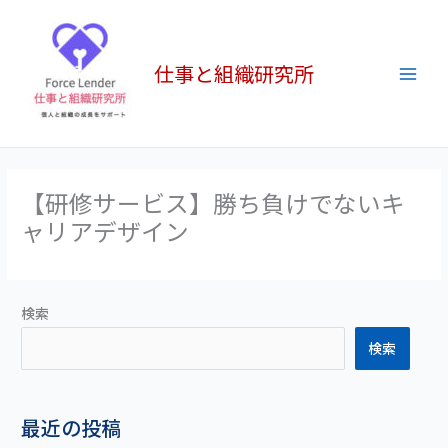
内
Main
容
Men
を
仕事と組織研究所
ス
キ
ッ
プ
【研修サービス】勝ち負けでないキ
ャリアデザイン
検索
検索
最近の投稿