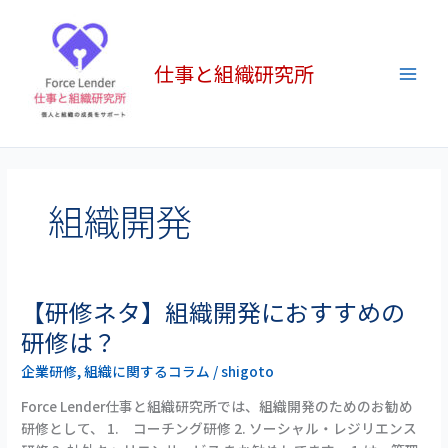
内
Main
容
Men
を
仕事と組織研究所
ス
キ
ッ
プ
組織開発
【研修ネタ】組織開発におすすめの
【研
修
研修は？
ネ
企業研修
,
組織に関するコラム
/
shigoto
タ】
組
Force Lender仕事と組織研究所では、組織開発のためのお勧め
織
研修として、 1. コーチング研修 2. ソーシャル・レジリエンス
開