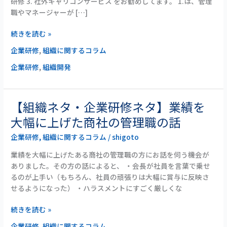
研修 3. 社外キャリコンサービス をお勧めしてます。 1.は、管理
発
職やマネージャーが […]
に
お
続きを読む »
す
企業研修
,
組織に関するコラム
す
め
企業研修
,
組織開発
の
研
修
【組織ネタ・企業研修ネタ】業績を
【組
は？
織
大幅に上げた商社の管理職の話
ネ
企業研修
,
組織に関するコラム
/
shigoto
タ・
企
業績を大幅に上げたある商社の管理職の方にお話を伺う機会が
業
ありました。その方の話によると、 ・会長が社員を言葉で乗せ
研
るのが上手い（もちろん、社員の頑張りは大幅に賞与に反映さ
修
せるようになった） ・ハラスメントにすごく厳しくな
ネ
タ】
続きを読む »
業
企業研修
,
組織に関するコラム