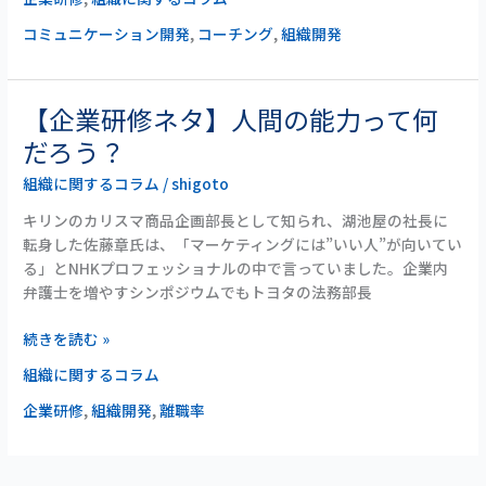
績
を
コミュニケーション開発
,
コーチング
,
組織開発
大
幅
に
【企業研修ネタ】人間の能力って何
【企
上
業
だろう？
げ
研
た
組織に関するコラム
/
shigoto
修
商
ネ
社
キリンのカリスマ商品企画部長として知られ、湖池屋の社長に
タ】
の
転身した佐藤章氏は、「マーケティングには”いい人”が向いてい
人
管
る」とNHKプロフェッショナルの中で言っていました。企業内
間
理
弁護士を増やすシンポジウムでもトヨタの法務部長
の
職
能
の
続きを読む »
力
話
組織に関するコラム
っ
て
企業研修
,
組織開発
,
離職率
何
だ
ろ