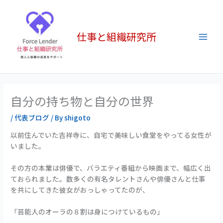
内
Main
容
Men
を
仕事と組織研究所
ス
キ
ッ
プ
自分の持ち物と自分の世界
/
代表ブログ
/ By
shigoto
以前住んでいた吉祥寺に、自宅で美味しい食堂をやってる女性が
いました。
その方の本業は俳優で、バラエティ番組から映画まで、幅広く出
ておられました。数多くの有名タレントさんや俳優さんと仕事
を共にしてきた彼女がおっしゃってたのが、
「芸能人のオーラの８割は身につけているもの」