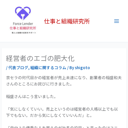
内
Main
容
Men
を
仕事と組織研究所
ス
キ
ッ
プ
経営者のエゴの肥大化
/
代表ブログ
,
組織に関するコラム
/ By
shigoto
京セラの何代目かの経営者が売上未達になり、創業者の稲盛和夫
さんのところにお詫びに行きました。
稲盛さんはこう言いました。
「気にしなくていい。売上というのは経営者の人格以上でも以
下でもない。だから気にしなくていいんだ」と。
「自分より優秀な人を雇うのが社長の役目」と言ったのはユニ