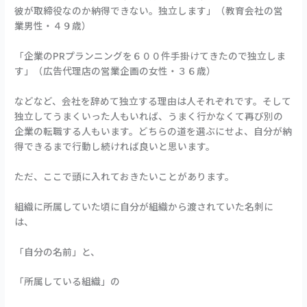
は
う
ん
彼が取締役なのか納得できない。独立します」（教育会社の営
幸
か
だ
業男性・４９歳）
せ
方
か
が
「企業のPRプランニングを６００件手掛けてきたので独立しま
も
良
す」（広告代理店の営業企画の女性・３６歳）
い
理
などなど、会社を辞めて独立する理由は人それぞれです。そして
由
独立してうまくいった人もいれば、うまく行かなくて再び別の
企業の転職する人もいます。どちらの道を選ぶにせよ、自分が納
得できるまで行動し続ければ良いと思います。
ただ、ここで頭に入れておきたいことがあります。
組織に所属していた頃に自分が組織から渡されていた名刺に
は、
「自分の名前」と、
「所属している組織」の