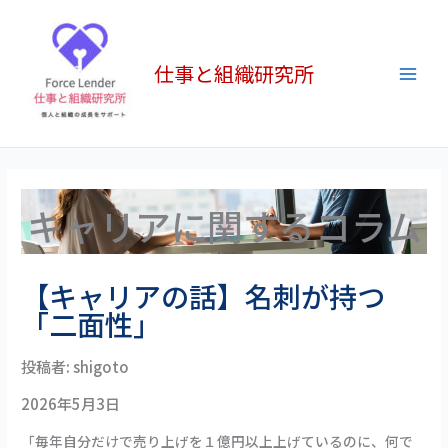
内
:
:
:
:
:
Main
容
【組
【キ
【キ
【組
【組
Men
を
織
ャ
ャ
織・
織
仕事と組織研究所
ス
と
リ
リ
キ
に
キ
キ
ア
ア
ャ
関
ッ
ャ
の
に
リ
す
プ
リ
話】
関
ア
る
ア】
名
す
ネ
コ
「小
刺
る
タ】
ラ
う
が
コ
苦
ム】
キャリアに関するコラム
る
持
ラ
手
キ
さ
つ
ム】
な
ャ
い」
「二
SOS
相
リ
【キャリアの話】名刺が持つ
課
面
も
手
コ
「二面性」
長
性」
一
と
ン
が
つ
ど
を
い
の
う
外
投稿者: shigoto
る
能
付
部
2026年5月3日
部
力
き
に
署
合
頼
「毎年自分だけで売り上げを１億円以上上げているのに、何で