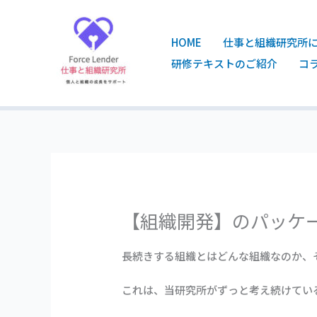
内
容
を
HOME
仕事と組織研究所
ス
研修テキストのご紹介
コ
キ
ッ
プ
【組織開発】のパッケ
長続きする組織とはどんな組織なのか、
これは、当研究所がずっと考え続けてい